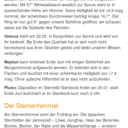
werden. Mit 57° Winkelabstand westlich zur Sonne steht er in
ausreichender Höhe am Himmel. Seine Helligkeit ist mit +0,9 mag
minimal, der scheinbare Durchmesser beträgt knapp 16,7“. Der
Ring ist nun gut 8° gegen unsere Sichtlinie geöffnet, wir schauen
dabei auf die Südseite des Planeten.
Uranus
steht am 22.05. in Konjunktion zur Sonne und wird von
ihr bedeckt. Bis Ende des Quartals hat er sich noch nicht
hinreichend aus ihren Strahlen gelöst und bleibt unseren Blicken
verborgen.
Neptun
kann erstmals Ende Juni mit einiger Sicherheit am
Morgenhimmel aufgesucht werden. Er befindet sich in den
Fischen und leuchtet mit einer scheinbaren Helligkeit von +7,9
mag. Ohne optische Hilfsmittel ist er also nicht aufzufinden.
Pluto
s Opposition im Sternbild Steinbock findet am 25.07. statt.
Ende Juni kulminiert er im Steinbock kurz nach 2 Uhr.
Der Sternenhimmel
Am Sternenhimmel zieht der Frühling ein. Die typischen
Sternbilder der Jahreszeit – Löwe, Jungfrau, Haar der Berenike,
Bootes, Becher, der Rabe und die Wasserschlange – erobern