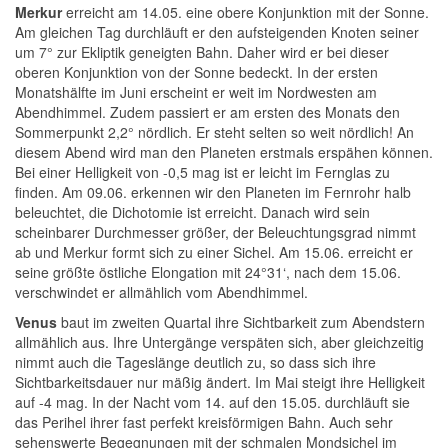
Merkur
erreicht am 14.05. eine obere Konjunktion mit der Sonne.
Am gleichen Tag durchläuft er den aufsteigenden Knoten seiner
um 7° zur Ekliptik geneigten Bahn. Daher wird er bei dieser
oberen Konjunktion von der Sonne bedeckt. In der ersten
Monatshälfte im Juni erscheint er weit im Nordwesten am
Abendhimmel. Zudem passiert er am ersten des Monats den
Sommerpunkt 2,2° nördlich. Er steht selten so weit nördlich! An
diesem Abend wird man den Planeten erstmals erspähen können.
Bei einer Helligkeit von -0,5 mag ist er leicht im Fernglas zu
finden. Am 09.06. erkennen wir den Planeten im Fernrohr halb
beleuchtet, die Dichotomie ist erreicht. Danach wird sein
scheinbarer Durchmesser größer, der Beleuchtungsgrad nimmt
ab und Merkur formt sich zu einer Sichel. Am 15.06. erreicht er
seine größte östliche Elongation mit 24°31‘, nach dem 15.06.
verschwindet er allmählich vom Abendhimmel.
Venus
baut im zweiten Quartal ihre Sichtbarkeit zum Abendstern
allmählich aus. Ihre Untergänge verspäten sich, aber gleichzeitig
nimmt auch die Tageslänge deutlich zu, so dass sich ihre
Sichtbarkeitsdauer nur mäßig ändert. Im Mai steigt ihre Helligkeit
auf -4 mag. In der Nacht vom 14. auf den 15.05. durchläuft sie
das Perihel ihrer fast perfekt kreisförmigen Bahn. Auch sehr
sehenswerte Begegnungen mit der schmalen Mondsichel im