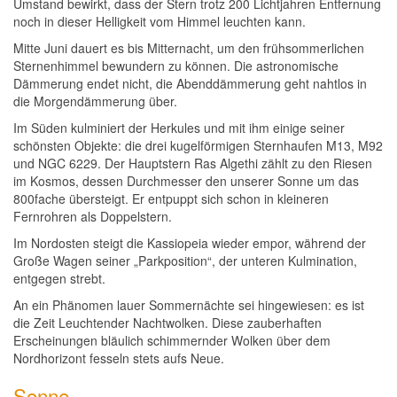
Umstand bewirkt, dass der Stern trotz 200 Lichtjahren Entfernung
noch in dieser Helligkeit vom Himmel leuchten kann.
Mitte Juni dauert es bis Mitternacht, um den frühsommerlichen
Sternenhimmel bewundern zu können. Die astronomische
Dämmerung endet nicht, die Abenddämmerung geht nahtlos in
die Morgendämmerung über.
Im Süden kulminiert der Herkules und mit ihm einige seiner
schönsten Objekte: die drei kugelförmigen Sternhaufen M13, M92
und NGC 6229. Der Hauptstern Ras Algethi zählt zu den Riesen
im Kosmos, dessen Durchmesser den unserer Sonne um das
800fache übersteigt. Er entpuppt sich schon in kleineren
Fernrohren als Doppelstern.
Im Nordosten steigt die Kassiopeia wieder empor, während der
Große Wagen seiner „Parkposition“, der unteren Kulmination,
entgegen strebt.
An ein Phänomen lauer Sommernächte sei hingewiesen: es ist
die Zeit Leuchtender Nachtwolken. Diese zauberhaften
Erscheinungen bläulich schimmernder Wolken über dem
Nordhorizont fesseln stets aufs Neue.
Sonne