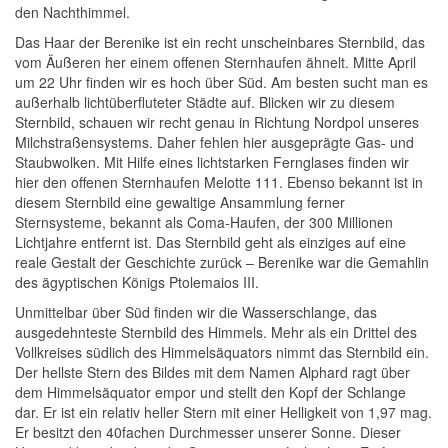
den Nachthimmel.
Das Haar der Berenike ist ein recht unscheinbares Sternbild, das
vom Äußeren her einem offenen Sternhaufen ähnelt. Mitte April
um 22 Uhr finden wir es hoch über Süd. Am besten sucht man es
außerhalb lichtüberfluteter Städte auf. Blicken wir zu diesem
Sternbild, schauen wir recht genau in Richtung Nordpol unseres
Milchstraßensystems. Daher fehlen hier ausgeprägte Gas- und
Staubwolken. Mit Hilfe eines lichtstarken Fernglases finden wir
hier den offenen Sternhaufen Melotte 111. Ebenso bekannt ist in
diesem Sternbild eine gewaltige Ansammlung ferner
Sternsysteme, bekannt als Coma-Haufen, der 300 Millionen
Lichtjahre entfernt ist. Das Sternbild geht als einziges auf eine
reale Gestalt der Geschichte zurück – Berenike war die Gemahlin
des ägyptischen Königs Ptolemaios III.
Unmittelbar über Süd finden wir die Wasserschlange, das
ausgedehnteste Sternbild des Himmels. Mehr als ein Drittel des
Vollkreises südlich des Himmelsäquators nimmt das Sternbild ein.
Der hellste Stern des Bildes mit dem Namen Alphard ragt über
dem Himmelsäquator empor und stellt den Kopf der Schlange
dar. Er ist ein relativ heller Stern mit einer Helligkeit von 1,97 mag.
Er besitzt den 40fachen Durchmesser unserer Sonne. Dieser