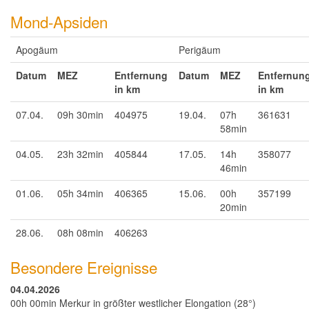
Mond-Apsiden
Apogäum
Perigäum
Datum
MEZ
Entfernung
Datum
MEZ
Entfernun
in km
in km
07.04.
09h 30min
404975
19.04.
07h
361631
58min
04.05.
23h 32min
405844
17.05.
14h
358077
46min
01.06.
05h 34min
406365
15.06.
00h
357199
20min
28.06.
08h 08min
406263
Besondere Ereignisse
04.04.2026
00h 00min Merkur in größter westlicher Elongation (28°)