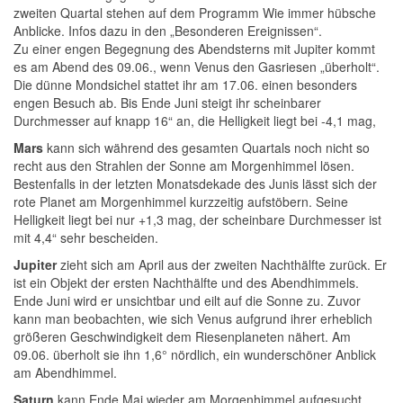
zweiten Quartal stehen auf dem Programm Wie immer hübsche
Anblicke. Infos dazu in den „Besonderen Ereignissen“.
Zu einer engen Begegnung des Abendsterns mit Jupiter kommt
es am Abend des 09.06., wenn Venus den Gasriesen „überholt“.
Die dünne Mondsichel stattet ihr am 17.06. einen besonders
engen Besuch ab. Bis Ende Juni steigt ihr scheinbarer
Durchmesser auf knapp 16“ an, die Helligkeit liegt bei -4,1 mag,
Mars
kann sich während des gesamten Quartals noch nicht so
recht aus den Strahlen der Sonne am Morgenhimmel lösen.
Bestenfalls in der letzten Monatsdekade des Junis lässt sich der
rote Planet am Morgenhimmel kurzzeitig aufstöbern. Seine
Helligkeit liegt bei nur +1,3 mag, der scheinbare Durchmesser ist
mit 4,4“ sehr bescheiden.
Jupiter
zieht sich am April aus der zweiten Nachthälfte zurück. Er
ist ein Objekt der ersten Nachthälfte und des Abendhimmels.
Ende Juni wird er unsichtbar und eilt auf die Sonne zu. Zuvor
kann man beobachten, wie sich Venus aufgrund ihrer erheblich
größeren Geschwindigkeit dem Riesenplaneten nähert. Am
09.06. überholt sie ihn 1,6° nördlich, ein wunderschöner Anblick
am Abendhimmel.
Saturn
kann Ende Mai wieder am Morgenhimmel aufgesucht