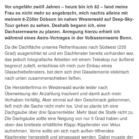
Vor ungefähr zwölf Jahren – heute bin ich 82 – fand meine
Frau es nicht mehr so angebracht, mich nachts alleine mit
meinem 8-Zöller Dobson im nahen Westerwald auf Deep-Sky-
Tour gehen zu sehen. Deshalb begann ich, eine
Dachsternwarte zu planen. Anregung hierzu erhielt ich
während eines Astro-Vortrages in der Volkssternwarte Bonn.
Da die Dachfläche unseres Reihenhauses nach Südwest (235
Grad) ausgerichtet ist und ein Dachfenster bereits vorhanden war,
das jedoch fotografische Arbeiten mit einem Teleskop nur äußerst
begrenzt zuließ, entschloss ich mich zum Einbau eines
Glasschiebefensters, bei dem sich drei Glaselemente elektrisch
nach unten zusammenschieben ließen.
Die Herstellerfirma im Westerwald wurde leider nach
Überweisung der Anzahlung insolvent und damit auch mein
Vorhaben hinfällig. Aber einmal auf den Geschmack gekommen,
ließ mich die Sache nicht mehr los. Und so plante ich eine
Dachgaube über drei Sparrenfelder. Mehr lässt die Statik nicht zu.
Die Dachgaube sollte eine Neigung von nur 5 Grad haben und
oben das breiteste erhältliche Klapp-/Kippfenster von Velux
aufnehmen. Vorne sollte ein sich nach außen öffnendes
Kippfenster hergestellt und eingepasst werden. Dabei musste der