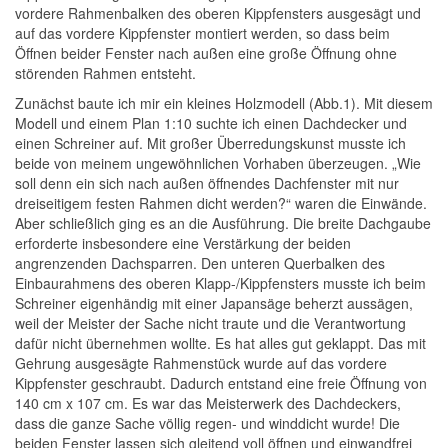
vordere Rahmenbalken des oberen Kippfensters ausgesägt und
auf das vordere Kippfenster montiert werden, so dass beim
Öffnen beider Fenster nach außen eine große Öffnung ohne
störenden Rahmen entsteht.
Zunächst baute ich mir ein kleines Holzmodell (Abb.1). Mit diesem
Modell und einem Plan 1:10 suchte ich einen Dachdecker und
einen Schreiner auf. Mit großer Überredungskunst musste ich
beide von meinem ungewöhnlichen Vorhaben überzeugen. „Wie
soll denn ein sich nach außen öffnendes Dachfenster mit nur
dreiseitigem festen Rahmen dicht werden?“ waren die Einwände.
Aber schließlich ging es an die Ausführung. Die breite Dachgaube
erforderte insbesondere eine Verstärkung der beiden
angrenzenden Dachsparren. Den unteren Querbalken des
Einbaurahmens des oberen Klapp-/Kippfensters musste ich beim
Schreiner eigenhändig mit einer Japansäge beherzt aussägen,
weil der Meister der Sache nicht traute und die Verantwortung
dafür nicht übernehmen wollte. Es hat alles gut geklappt. Das mit
Gehrung ausgesägte Rahmenstück wurde auf das vordere
Kippfenster geschraubt. Dadurch entstand eine freie Öffnung von
140 cm x 107 cm. Es war das Meisterwerk des Dachdeckers,
dass die ganze Sache völlig regen- und winddicht wurde! Die
beiden Fenster lassen sich gleitend voll öffnen und einwandfrei